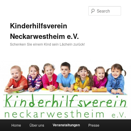
Skip
to
Sear
primary
content
Kinderhilfsverein
Neckarwestheim e.V.
Schenken Sie einem Kind sein Lächeln zurück!
Main
Veranstaltungen
Home
Über uns
Presse
menu