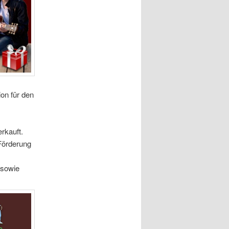
ion für den
rkauft.
 Förderung
 sowie