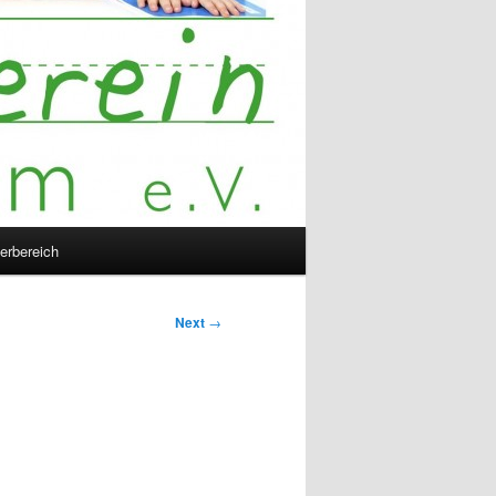
derbereich
Next
→