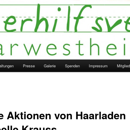
altungen
Presse
Galerie
Spenden
Impressum
Mitglie
le Aktionen von Haarladen
belle Krauss