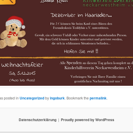
as posted in
Uncategorized
by
ingoburk
. Bookmark the
permalink
.
Datenschutzerklärung
Proudly powered by WordPress