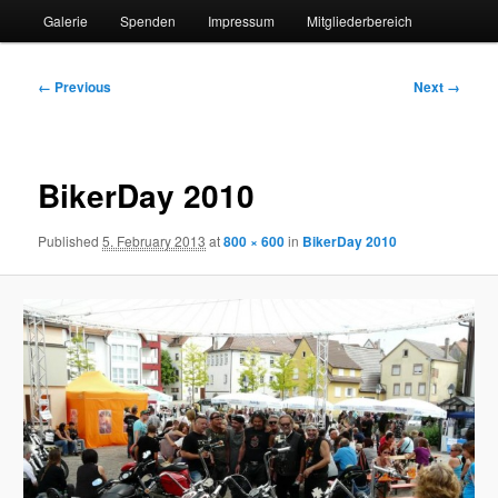
Galerie
Spenden
Impressum
Mitgliederbereich
Image
← Previous
Next →
navigation
BikerDay 2010
Published
5. February 2013
at
800 × 600
in
BikerDay 2010