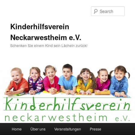
Skip
to
Sear
primary
content
Kinderhilfsverein
Neckarwestheim e.V.
Schenken Sie einem Kind sein Lächeln zurück!
Main
Home
Über uns
Veranstaltungen
Presse
menu