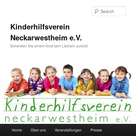
Skip
to
Sear
primary
content
Kinderhilfsverein
Neckarwestheim e.V.
Schenken Sie einem Kind sein Lächeln zurück!
Main
Home
Über uns
Veranstaltungen
Presse
menu