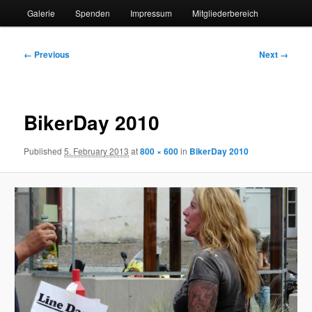
Galerie
Spenden
Impressum
Mitgliederbereich
Image
← Previous
Next →
navigation
BikerDay 2010
Published
5. February 2013
at
800 × 600
in
BikerDay 2010